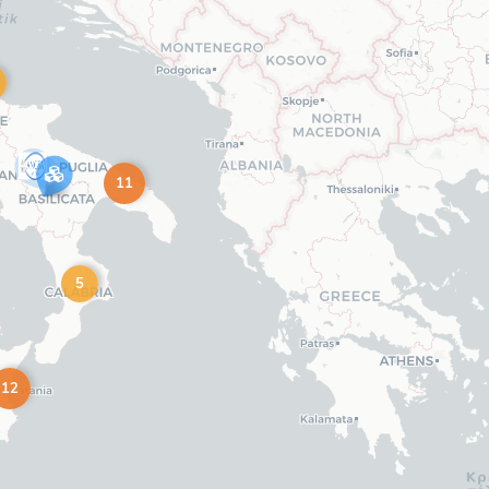
11
5
12