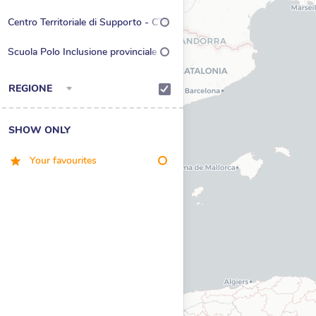
CTI
Centro Territoriale di Supporto - CTS
Scuola Polo Inclusione provinciale -
SPIp
REGIONE
SHOW ONLY
Your favourites